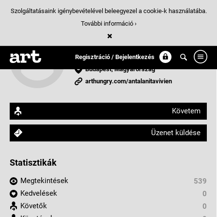
Szolgáltatásaink igénybevételével beleegyezel a cookie-k használatába.
További információ ›
Antal Anita-Vivien
tervezőgrafikus
Regisztráció / Bejelentkezés
Budapest, Magyarország
arthungry.com/antalanitavivien
Követem
Üzenet küldése
Statisztikák
Megtekintések
539
Kedvelések
0
Követők
0