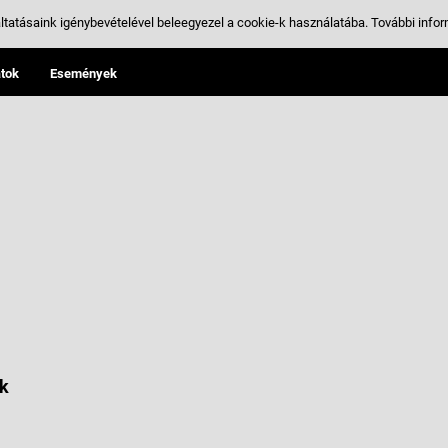
ltatásaink igénybevételével beleegyezel a cookie-k használatába.
További infor
tok
Események
k