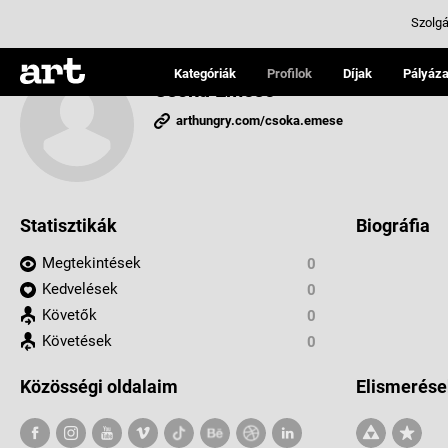
Szolgá
Kategóriák
Profilok
Díjak
Pályáza
Csóka Emese
arthungry.com/csoka.emese
Statisztikák
Biográfia
Megtekintések
0
Kedvelések
0
Követők
0
Követések
0
Közösségi oldalaim
Elismerése