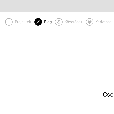
Projektek
Blog
Követések
Kedvencek
Csó