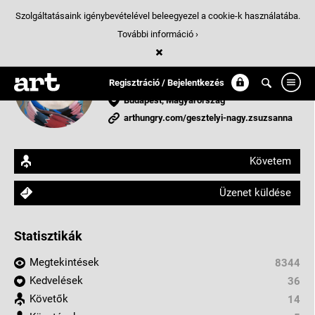
Szolgáltatásaink igénybevételével beleegyezel a cookie-k használatába.
További információ ›
Gesztelyi Nagy Zsuzsanna
képzőművész
Regisztráció / Bejelentkezés
Budapest, Magyarország
arthungry.com/gesztelyi-nagy.zsuzsanna
Követem
Üzenet küldése
Statisztikák
Megtekintések
8344
Kedvelések
36
Követők
14