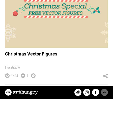
Christmas Vector Figures
Illusztráció
1442
1
pappeszter
Az ArtHungry egy független, hazai
kreatív alkotókat tömörítő közösségi
felület, ahol rátalálhatsz kedvenc