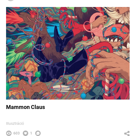
Mammon Claus
Illusztráció
603
1