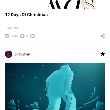
12 Days Of Christmas
Tipográfia
1233
2
dirclumsy