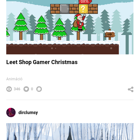
Leet Shop Gamer Christmas
Animáció
346
0
dirclumsy