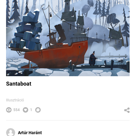
Santaboat
Illusztráció
554
1
Artúr Haránt