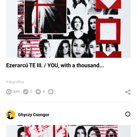
Ezerarcú TE III. / YOU, with a thousand...
Képgrafika
849
0
0
Ghyczy Csongor