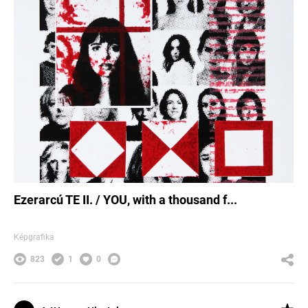
Ezerarcú TE II. / YOU, with a thousand f...
Képgrafika
823
1
0