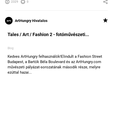
2329
0
ArtHungry Hivatalos
Tales / Art / Fashion 2 - fotóművészeti...
Blog
​​Kedves ArtHungry felhasználók!​Elindult a Fashion Street
Budapest, a Bartók Béla Boulevard és az ArtHungry.com
művészeti pályázat-sorozatának második ​része, melyre
ezúttal hazai...