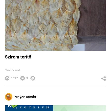
Szirom terítő
Szobrászat
1697
3
Mayer Tamás