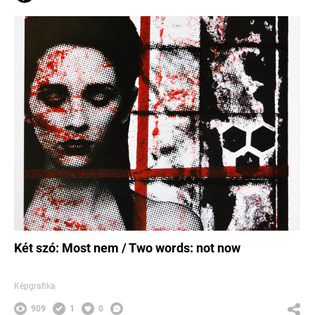
Két szó: Most nem / Two words: not now
Képgrafika
909
1
0