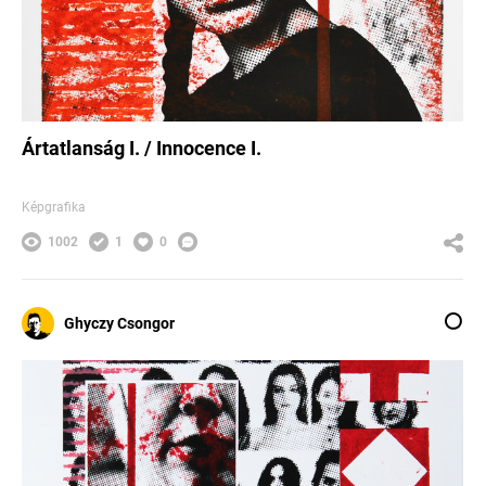
Ártatlanság I. / Innocence I.
Képgrafika
1002
1
0
Ghyczy Csongor