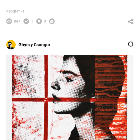
Képgrafika
847
1
0
Ghyczy Csongor