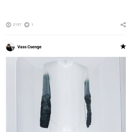
2197
1
Vass Csenge