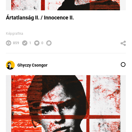
Ártatlanság II. / Innocence II.
Képgrafika
859
1
0
Ghyczy Csongor