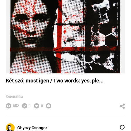
Két szó: most igen / Two words: yes, ple...
Képgrafika
852
1
0
Ghyczy Csongor