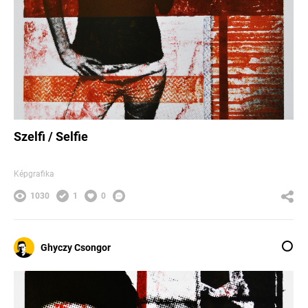
Szelfi / Selfie
Képgrafika
1030
1
0
Ghyczy Csongor