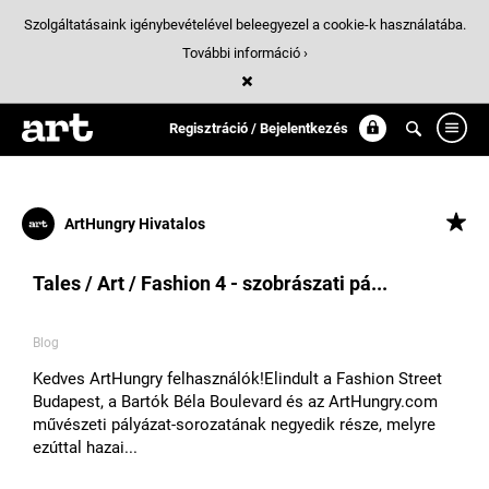
Szolgáltatásaink igénybevételével beleegyezel a cookie-k használatába.
További információ ›
Találatok
/ 40:
muveszet
Regisztráció / Bejelentkezés
ArtHungry Hivatalos
Tales / Art / Fashion 4 - szobrászati pá...
Blog
​Kedves ArtHungry felhasználók!​Elindult a Fashion Street
Budapest, a Bartók Béla Boulevard és az ArtHungry.com
művészeti pályázat-sorozatának negyedik ​része, melyre
ezúttal hazai...