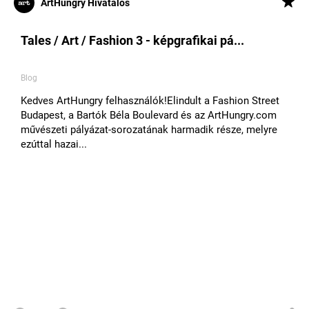
ArtHungry Hivatalos
Tales / Art / Fashion 3 - képgrafikai pá...
Blog
​Kedves ArtHungry felhasználók!​Elindult a Fashion Street
Budapest, a Bartók Béla Boulevard és az ArtHungry.com
művészeti pályázat-sorozatának harmadik ​része, melyre
ezúttal hazai...