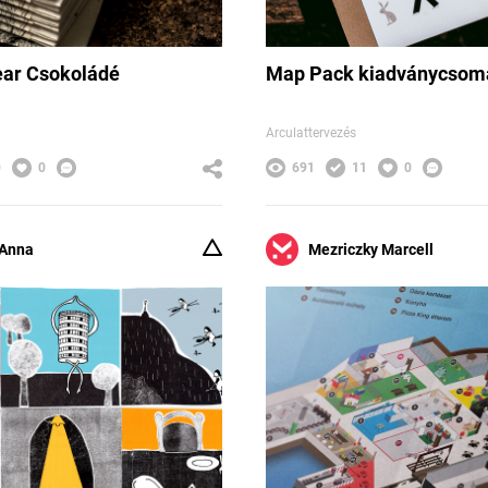
ar Csokoládé
Map Pack kiadványcsom
Arculattervezés
0
0
691
11
0
 Anna
Mezriczky Marcell