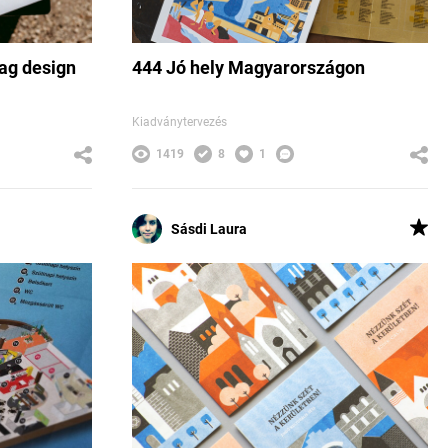
ag design
444 Jó hely Magyarországon
Kiadványtervezés
1419
8
1
Sásdi Laura