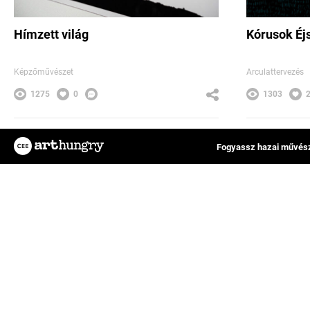
Hímzett világ
Kórusok Éj
Képzőművészet
Arculattervezés
1275
0
1303
Pazirik Studio
Fogyassz hazai művész
Az ArtHungry egy független, hazai kreatív
FAQ
alkotókat tömörítő közösségi felület, ahol
Impresszum
rátalálhatsz kedvenc tervezőművészedre,
Felhasználási feltételek
vagy eredeti műalkotásokat értékesíthetsz
Adatkezelési tájékoztató
és vásárolhatsz online.
Általános Szerződési Felt