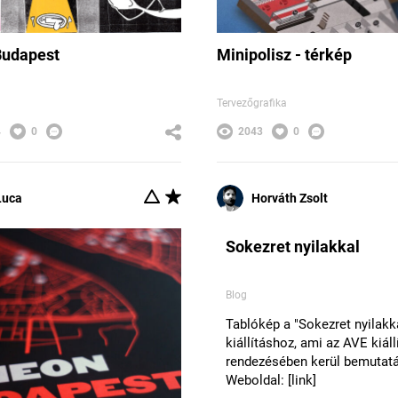
Budapest
Minipolisz - térkép
Tervezőgrafika
4
0
2043
0
Luca
Horváth Zsolt
Sokezret nyilakkal
Blog
Tablókép a "Sokezret nyilakka
kiállításhoz, ami az AVE kiál
rendezésében kerül bemutat
Weboldal: [link]