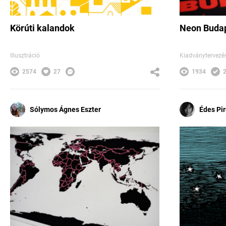
Körúti kalandok
Neon Budap
Illusztráció
Kiadványtervezé
2574
27
1934
Sólymos Ágnes Eszter
Édes Pi