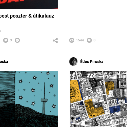
est poszter & útikalauz
s
2
9
1544
0
roska
Édes Piroska