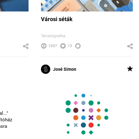
Városi séták
Tervezőgrafika
1507
13
José Simon
l..."
lítóház
ásra