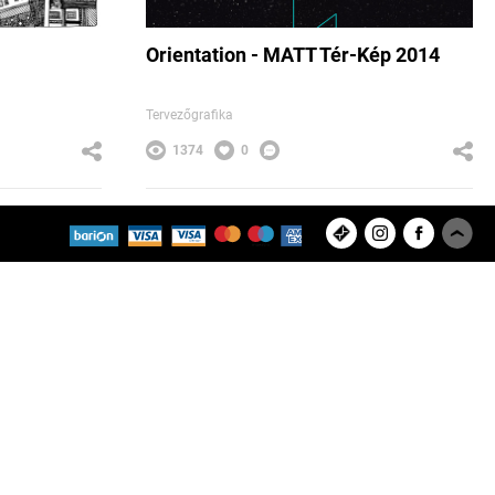
Orientation - MATT Tér-Kép 2014
Tervezőgrafika
1374
0
Feltöltött projektek
Felhasználók
8280
9433
Copyright © 2026 ArtBase Group Kft.