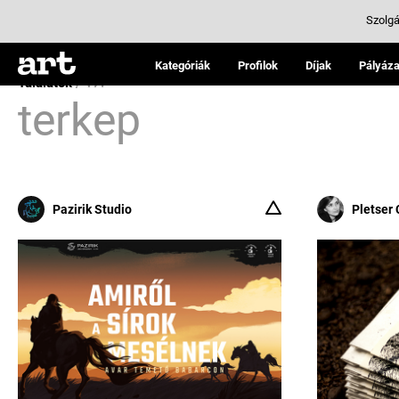
Szolgá
Kategóriák
Profilok
Díjak
Pályáza
Találatok
/ 17:
terkep
Pazirik Studio
Pletser 