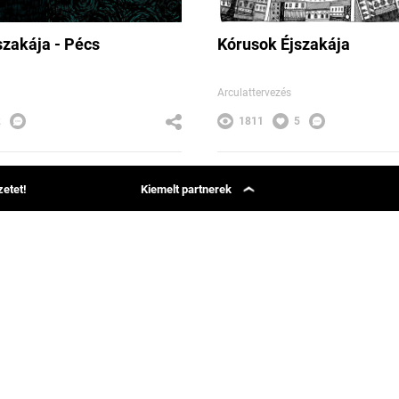
szakája - Pécs
Kórusok Éjszakája
Arculattervezés
2
1811
5
etet!
Kiemelt partnerek
Simon Says
Group 42
Phenom Magazin
Webcapital
ételek
Bäse