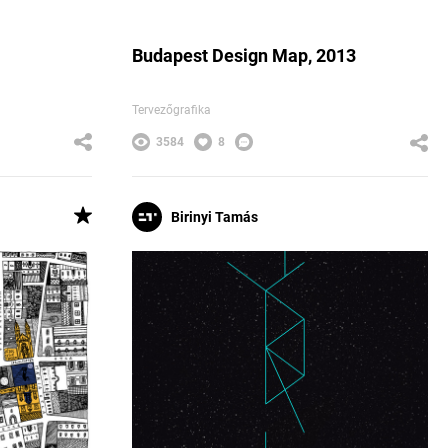
Budapest Design Map, 2013
Tervezőgrafika
3584
8
Birinyi Tamás