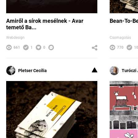
Amiről a sírok mesélnek - Avar
Bean-To-Be
temető Ba...
Webdesign
Csomagolás
661
1
0
770
1
Pletser Cecília
Turóczi