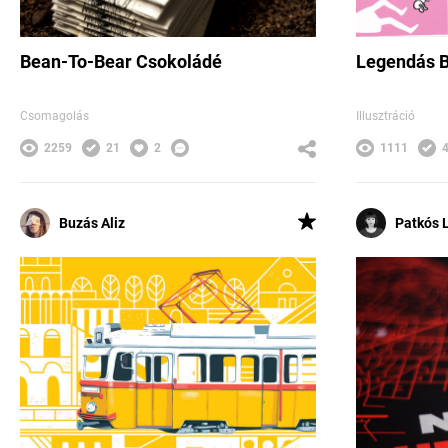
Bean-To-Bear Csokoládé
Legendás 
Csomagolás
Illusztráció
2259
21
2
1111
Buzás Aliz
Patkós 