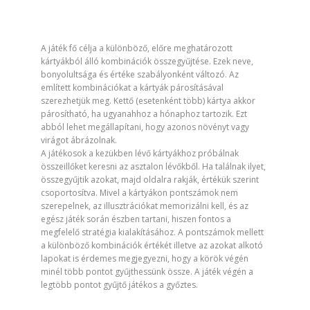
A játék fő célja a különböző, előre meghatározott
kártyákból álló kombinációk összegyűjtése. Ezek neve,
bonyolultsága és értéke szabályonként változó. Az
említett kombinációkat a kártyák párosításával
szerezhetjük meg. Kettő (esetenként több) kártya akkor
párosítható, ha ugyanahhoz a hónaphoz tartozik. Ezt
abból lehet megállapítani, hogy azonos növényt vagy
virágot ábrázolnak.
A játékosok a kezükben lévő kártyákhoz próbálnak
összeillőket keresni az asztalon lévőkből. Ha találnak ilyet,
összegyűjtik azokat, majd oldalra rakják, értékük szerint
csoportosítva. Mivel a kártyákon pontszámok nem
szerepelnek, az illusztrációkat memorizálni kell, és az
egész játék során észben tartani, hiszen fontos a
megfelelő stratégia kialakításához. A pontszámok mellett
a különböző kombinációk értékét illetve az azokat alkotó
lapokat is érdemes megjegyezni, hogy a körök végén
minél több pontot gyűjthessünk össze. A játék végén a
legtöbb pontot gyűjtő játékos a győztes.