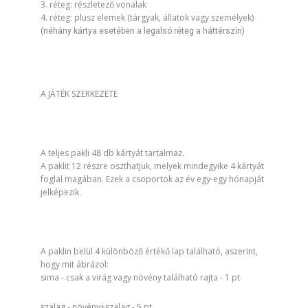
3. réteg: részletező vonalak
4. réteg: plusz elemek (tárgyak, állatok vagy személyek)
(néhány kártya esetében a legalsó réteg a háttérszín)
A JÁTÉK SZERKEZETE
A teljes pakli 48 db kártyát tartalmaz.
A paklit 12 részre oszthatjuk, melyek mindegyike 4 kártyát
foglal magában. Ezek a csoportok az év egy-egy hónapját
jelképezik.
A paklin belül 4 különböző értékű lap található, aszerint,
hogy mit ábrázol:
sima - csak a virág vagy növény található rajta - 1 pt
szalag - növény+szalag - 5 pt