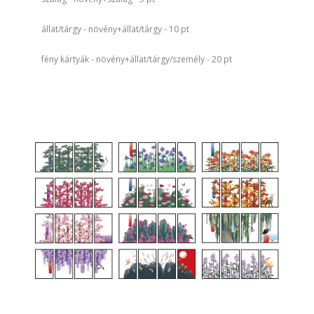
állat/tárgy - növény+állat/tárgy - 10 pt
fény kártyák - növény+állat/tárgy/személy - 20 pt