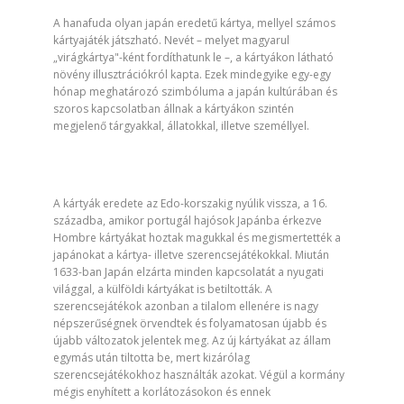
A hanafuda olyan japán eredetű kártya, mellyel számos
kártyajáték játszható. Nevét – melyet magyarul
„virágkártya"-ként fordíthatunk le –, a kártyákon látható
növény ill
usztrációkról kapta. Ezek mindegyike egy-egy
hónap meghatározó szimbóluma a japán kultúrában és
szoros kapcsolatban állnak a kártyákon szintén
megjelenő tárgyakkal, állatokkal, illetve személlyel.
A kártyák eredete az Edo-korszakig nyúlik vissza, a 16.
századba, amikor portugál hajósok Japánba érkezve
Hombre kártyákat hoztak magukkal és megismertették a
japánokat a kártya- illetve szerencsejátékokkal. Miután
1633-ban Japán elzárta minden kapcsolatát a nyugati
világgal, a külföldi kártyákat is betiltották. A
szerencsejátékok azonban a tilalom ellenére is nagy
népszerűségnek örvendtek és folyamatosan újabb és
újabb változatok jelentek meg. Az új kártyákat az állam
egymás után tiltotta be, mert kizárólag
szerencsejátékokhoz használták azokat. Végül a kormány
mégis enyhített a korlátozásokon és ennek