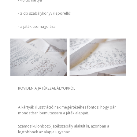
- 48 db kártya
- 3 db szabálykönyv (leporelló)
- a játék csomagolása
RÖVIDEN A JÁTÉKSZABÁLYOKRÓL
A kártyák illusztrációinak megértéséhez fontos, hogy pár
mondatban bemutassam a játék alapjait.
Számos különböző játékszabály alakult ki, azonban a
legtöbbnek az alapja ugyanaz.