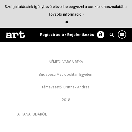
Szolgáltatásaink igénybevételével beleegyezel a cookie-k használatába.
További információ ›
Hanafuda - Virágkártya / redesign
Játék design
Regisztráció / Bejelentkezés
NÉMEDI-VARGA RÉKA
Budapesti Metropolitan Egyetem
témavezető: Brittnek Andrea​
2018
A
HANAFUDÁRÓL