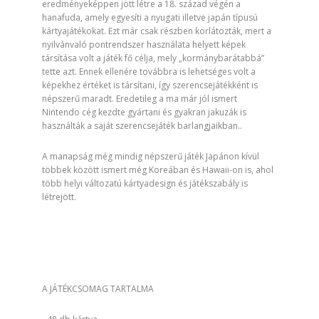
eredményeképpen jött létre a 18. század végén a
hanafuda, amely egyesíti a nyugati illetve japán típusú
kártyajátékokat. Ezt már csak részben korlátozták, mert a
nyilvánvaló pontrendszer használata helyett képek
társítása volt a játék fő célja, mely „kormánybarátabbá”
tette azt. Ennek ellenére továbbra is lehetséges volt a
képekhez értéket is társítani, így szerencsejátékként is
népszerű maradt. Eredetileg a ma már jól ismert
Nintendo cég kezdte gyártani és gyakran jakuzák is
használták a saját szerencsejáték barlangjaikban..
A manapság még mindig népszerű játék Japánon kívül
többek között ismert még Koreában és Hawaii-on is, ahol
több helyi változatú kártyadesign és játékszabály is
létrejött.
A JÁTÉKCSOMAG TARTALMA