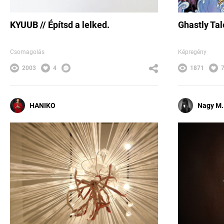
KYUUB // Építsd a lelked.
Ghastly Tal
Csomagolás
Képregény
2003
4
1871
HANIKO
Nagy M.