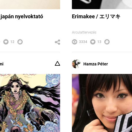
 japán nyelvoktató
Erimakee / エリマキ
Arculattervezés
0
12
3334
13
mi
Hamza Péter