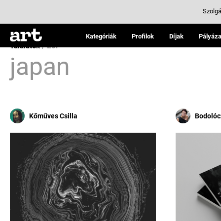
Szolgá
Kategóriák
Profilok
Díjak
Pályáza
Találatok
/ 20:
japan
Kőműves Csilla
Bodolócz