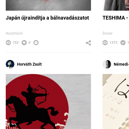
Japán újraindítja a bálnavadászatot
TESHIMA - 
Illusztráció
Ékszer
752
0
1373
Horváth Zsolt
Némedi-