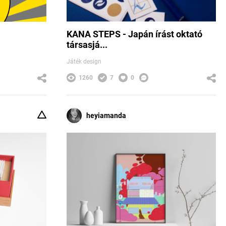
KANA STEPS - Japán írást oktató
társasjá...
Játék design
1260
7
0
heyiamanda