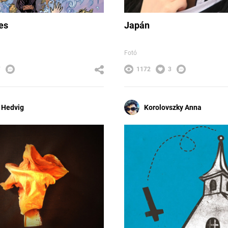
es
Japán
Fotó
7
1172
3
 Hedvig
Korolovszky Anna