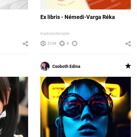
Ex libris - Némedi-Varga Réka
Kiadványtervezés
2134
8
Csoboth Edina