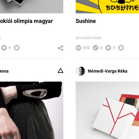
tokiói olimpia magyar
Sushine
s
Arculattervezés
0
632
0
0
Anna
Némedi-Varga Réka