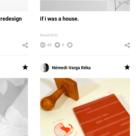
 redesign
if i was a house.
Illusztráció
60
0
Némedi-Varga Réka