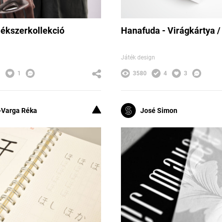
ékszerkollekció
Hanafuda - Virágkártya /
Játék design
1
1
3580
4
3
Varga Réka
José Simon