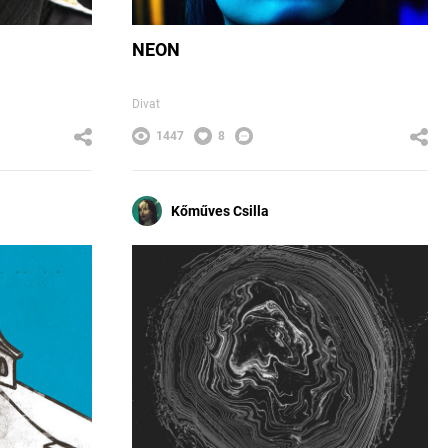
NEON
Divat
1447
8
Kőműves Csilla