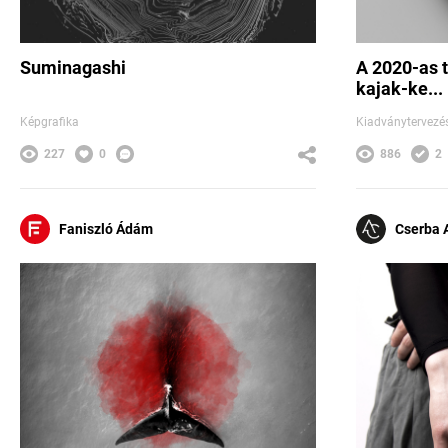
Suminagashi
A 2020-as 
kajak-ke...
Képgrafika
Kiadványtervezé
227
0
886
2
Faniszló Ádám
Cserba 