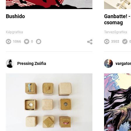
Bushido
Ganbatte! -
csomag
Képgrafika
Tervezőgrafika
1066
0
3502
Pressing Zsófia
vargato