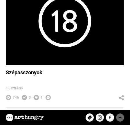
Szépasszonyok
Illusztráció
746
3
1
Az ArtHungry egy független, hazai