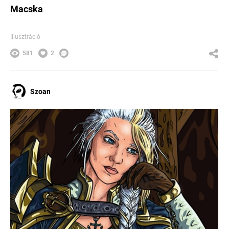
Macska
Illusztráció
581
2
Szoan