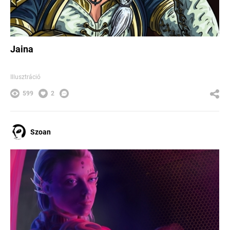
Jaina
Illusztráció
599
2
Szoan