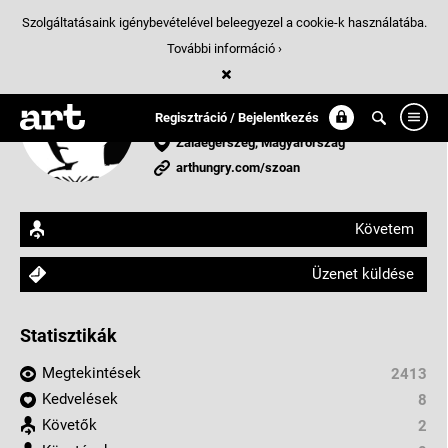
Szolgáltatásaink igénybevételével beleegyezel a cookie-k használatába.
További információ ›
Szoan
illusztrátor
Regisztráció / Bejelentkezés
Zalaegerszeg, Magyarország
arthungry.com/szoan
Követem
Üzenet küldése
Statisztikák
Megtekintések
2413
Kedvelések
8
Követők
2