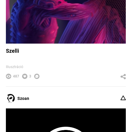
Szelli
Illusztráció
487
3
Szoan