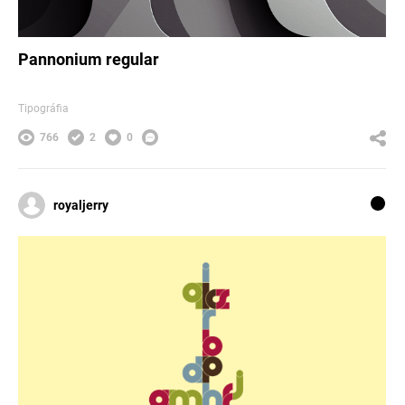
Pannonium regular
Tipográfia
766
2
0
royaljerry