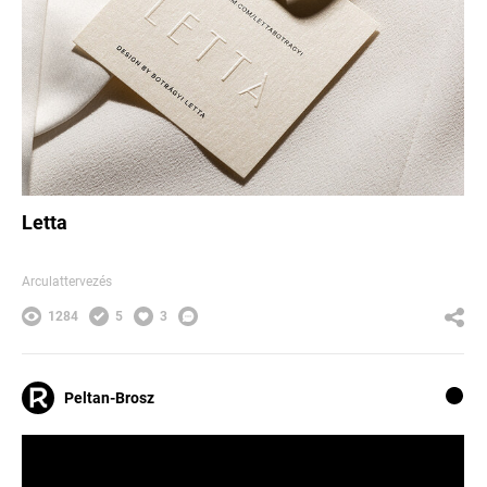
Letta
Arculattervezés
1284
5
3
Peltan-Brosz