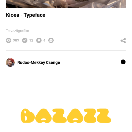
Kioea - Typeface
Tervezőgrafika
989
12
4
Rudas-Mekkey Csenge