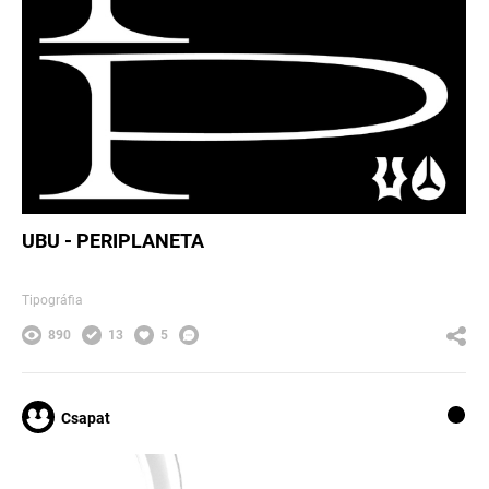
UBU - PERIPLANETA
Tipográfia
890
13
5
Csapat