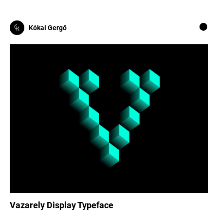
Kókai Gergő
Vazarely Display Typeface