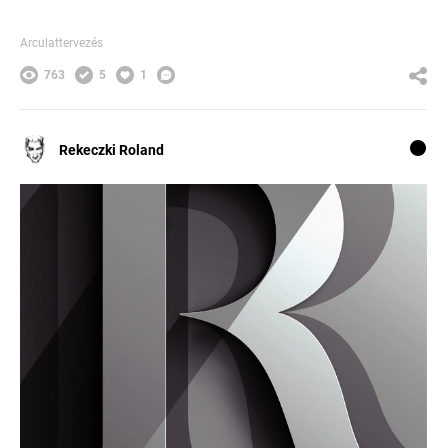
Arculattervezés
763
5
1
Rekeczki Roland