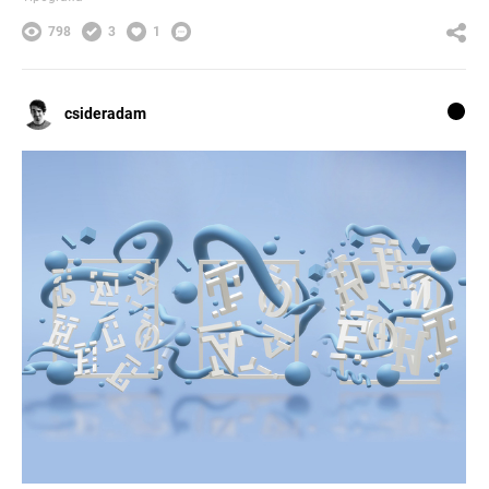
798
3
1
csideradam