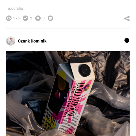
Tipográfia
975
2
0
Czank Dominik