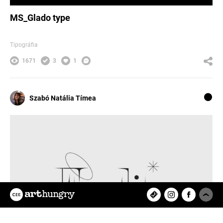
MS_Glado type
Tipográfia
1671
3
1
Szabó Natália Tímea
Az ArtHungry egy független, hazai